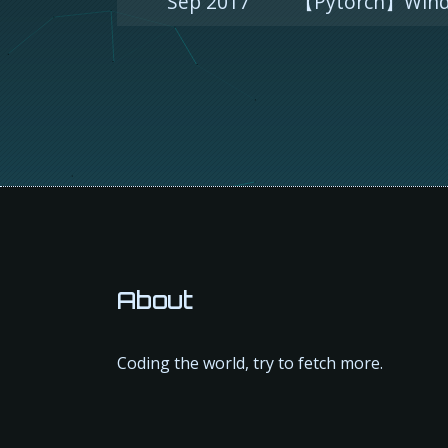
Sep 2017
【Pytorch】Win
About
Coding the world, try to fetch more.